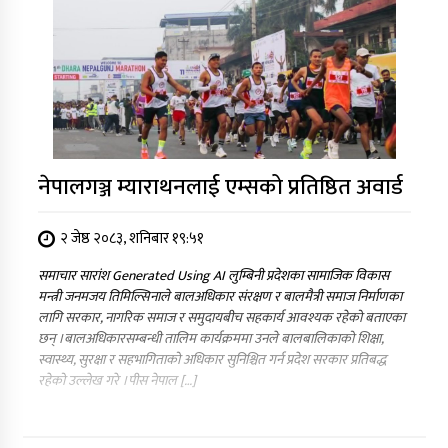
नेपालगञ्ज म्याराथनलाई एम्सको प्रतिष्ठित अवार्ड
२ जेष्ठ २०८३, शनिबार १९:५१
समाचार सारांश Generated Using AI लुम्बिनी प्रदेशका सामाजिक विकास
मन्त्री जनमजय तिमिल्सिनाले बालअधिकार संरक्षण र बालमैत्री समाज निर्माणका
लागि सरकार, नागरिक समाज र समुदायबीच सहकार्य आवश्यक रहेको बताएका
छन् ।बालअधिकारसम्बन्धी तालिम कार्यक्रममा उनले बालबालिकाको शिक्षा,
स्वास्थ्य, सुरक्षा र सहभागिताको अधिकार सुनिश्चित गर्न प्रदेश सरकार प्रतिबद्ध
रहेको उल्लेख गरे ।पीस नेपाल […]