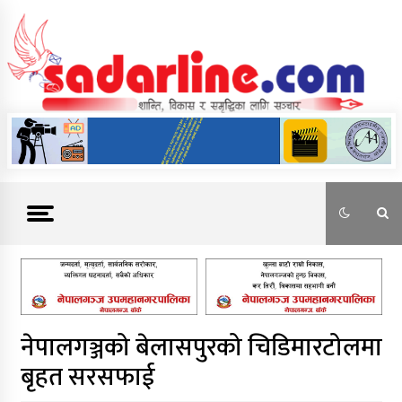
Skip
to
content
News For Nepal
नेपालगञ्जको बेलासपुरको चिडिमारटोलमा
बृहत सरसफाई