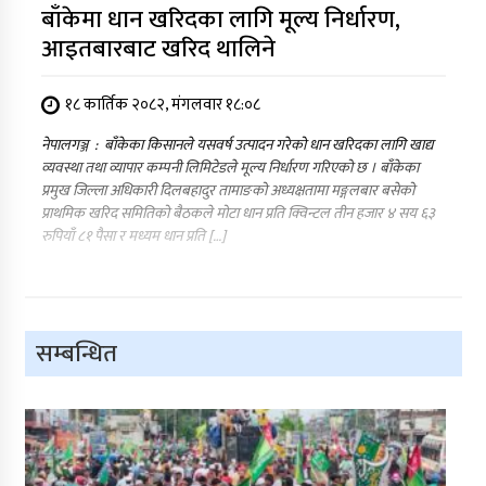
बाँकेमा धान खरिदका लागि मूल्य निर्धारण,
आइतबारबाट खरिद थालिने
१८ कार्तिक २०८२, मंगलवार १८:०८
नेपालगञ्ज : बाँकेका किसानले यसवर्ष उत्पादन गरेको धान खरिदका लागि खाद्य
व्यवस्था तथा व्यापार कम्पनी लिमिटेडले मूल्य निर्धारण गरिएको छ । बाँकेका
प्रमुख जिल्ला अधिकारी दिलबहादुर तामाङको अध्यक्षतामा मङ्गलबार बसेको
प्राथमिक खरिद समितिको बैठकले मोटा धान प्रति क्विन्टल तीन हजार ४ सय ६३
रुपियाँ ८१ पैसा र मध्यम धान प्रति […]
सम्बन्धित