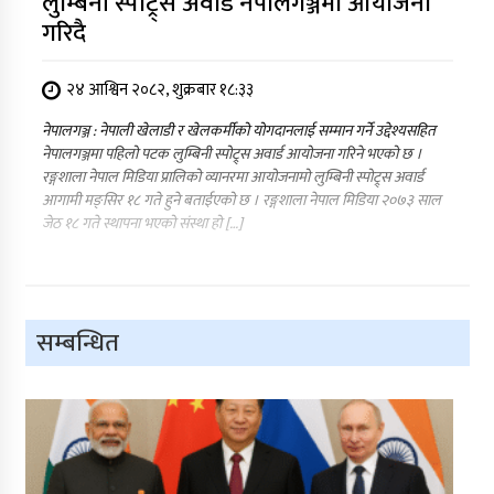
लुम्बिनी स्पोट्र्स अवार्ड नेपालगञ्जमा आयोजना
गरिदै
२४ आश्विन २०८२, शुक्रबार १८:३३
नेपालगञ्ज : नेपाली खेलाडी र खेलकर्मीको योगदानलाई सम्मान गर्ने उद्देश्यसहित
नेपालगञ्जमा पहिलो पटक लुम्बिनी स्पोट्र्स अवार्ड आयोजना गरिने भएको छ ।
रङ्गशाला नेपाल मिडिया प्रालिको व्यानरमा आयोजनामो लुम्बिनी स्पोट्र्स अवार्ड
आगामी मङ्सिर १८ गते हुने बताईएको छ । रङ्गशाला नेपाल मिडिया २०७३ साल
जेठ १८ गते स्थापना भएको संस्था हो […]
सम्बन्धित