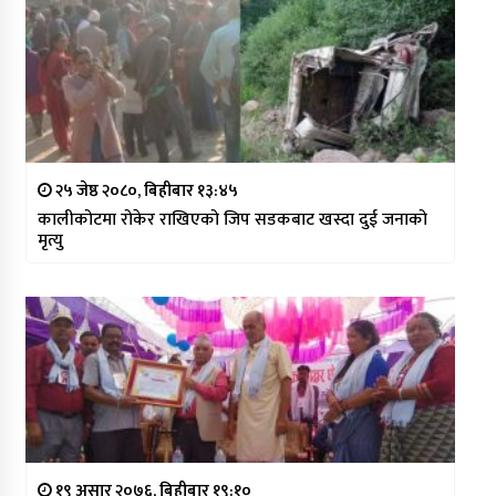
२५ जेष्ठ २०८०, बिहीबार १३:४५
कालीकोटमा रोकेर राखिएको जिप सडकबाट खस्दा दुई जनाको
मृत्यु
१९ असार २०७६, बिहीबार १९:१०