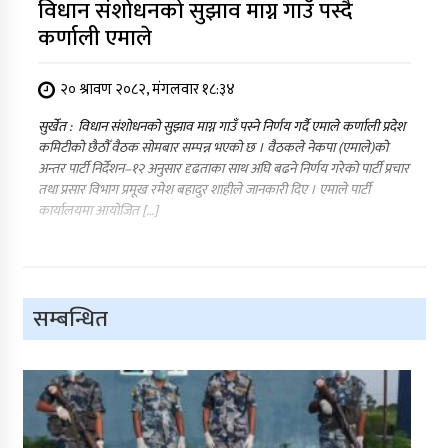
विधान संशोधनको सुझाव माग्न गाउँ पस्दै
कर्णाली एमाले
२० श्रावण २०८२, मंगलवार १८:३४
सुर्खेत : विधान संशोधनको सुझाव माग्न गाउँ पस्ने निर्णय गर्दै एमाले कर्णाली प्रदेश
कमिटीको छैठौँ वैठक सोमबार सम्पन्न भएको छ । वैठकले नेकपा (एमाले)को
अन्तर पार्टी निर्देशन–१२ अनुसार दृढताका साथ अघि बढने निर्णय गरेको पार्टी प्रचार
तथा प्रसार विभाग प्रमूख रमेश बहादुर शाहीले जानकारी दिए । एमाले पार्टी
कार्यालयमा आयोजित […]
सम्बन्धित