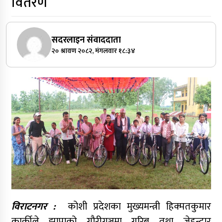
वितरण
सदरलाइन संवाददाता
२० श्रावण २०८२, मंगलवार १८:३४
विराटनगर :
कोशी प्रदेशका मुख्यमन्त्री हिक्मतकुमार
कार्कीले झापाको गौरीगञ्जमा गरिब तथा जेहन्दार