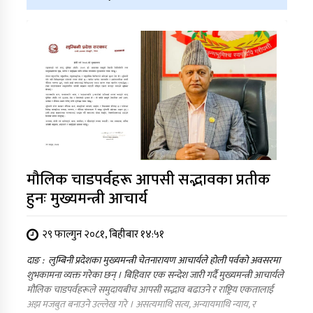
मौलिक चाडपर्वहरू आपसी सद्भावका प्रतीक
हुनः मुख्यमन्त्री आचार्य
२९ फाल्गुन २०८१, बिहीबार १४:५१
दाङ : लुम्बिनी प्रदेशका मुख्यमन्त्री चेतनारायण आचार्यले होली पर्वको अवसरमा
शुभकामना व्यक्त गरेका छन् । बिहिवार एक सन्देश जारी गर्दै मुख्यमन्त्री आचार्यले
मौलिक चाडपर्वहरूले समुदायबीच आपसी सद्भाव बढाउने र राष्ट्रिय एकतालाई
अझ मजबुत बनाउने उल्लेख गरे । असत्यमाथि सत्य, अन्यायमाथि न्याय, र