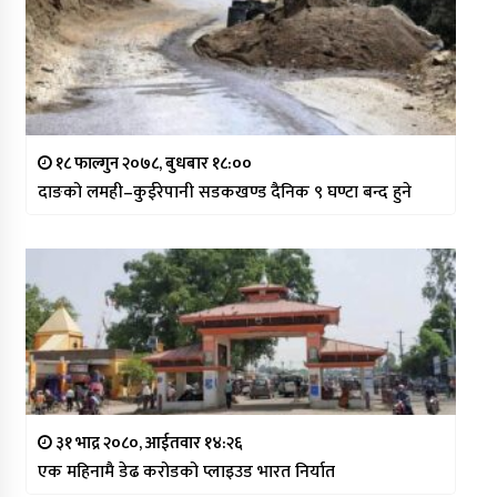
१८ फाल्गुन २०७८, बुधबार १८:००
दाङको लमही–कुईरेपानी सडकखण्ड दैनिक ९ घण्टा बन्द हुने
३१ भाद्र २०८०, आईतवार १४:२६
एक महिनामै डेढ करोडको प्लाइउड भारत निर्यात