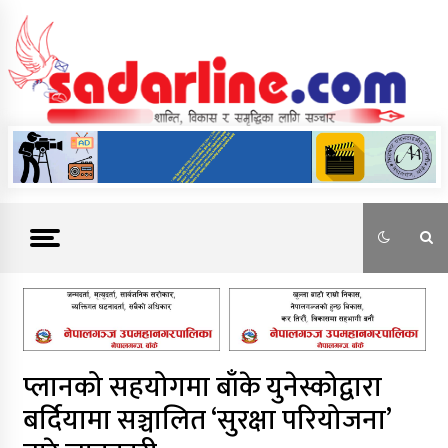
Skip
to
content
News For Nepal
प्लानको सहयोगमा बाँके युनेस्कोद्वारा
बर्दियामा सञ्चालित ‘सुरक्षा परियोजना’