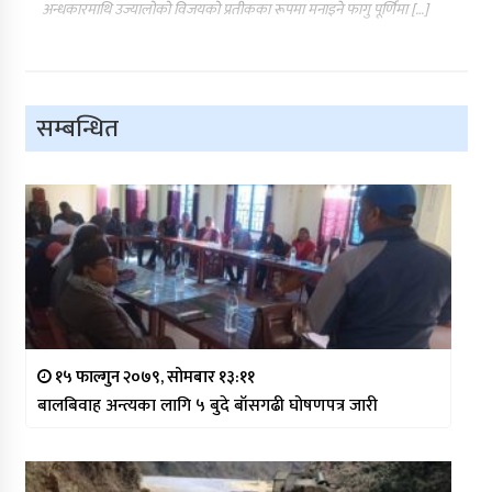
अन्धकारमाथि उज्यालोको विजयको प्रतीकका रूपमा मनाइने फागु पूर्णिमा […]
सम्बन्धित
१५ फाल्गुन २०७९, सोमबार १३:११
बालबिवाह अन्त्यका लागि ५ बुदे बाँसगढी घोषणपत्र जारी