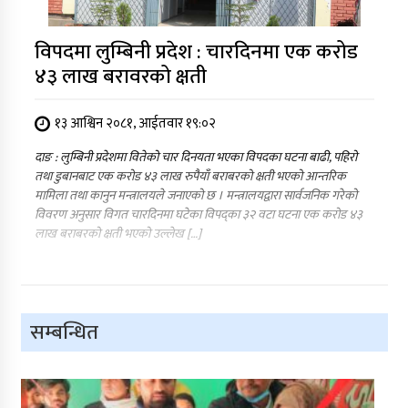
विपदमा लुम्बिनी प्रदेश : चारदिनमा एक करोड
४३ लाख बरावरको क्षती
१३ आश्विन २०८१, आईतवार १९:०२
दाङ : लुम्बिनी प्रदेशमा वितेको चार दिनयता भएका विपदका घटना बाढी, पहिरो
तथा डुबानबाट एक करोड ४३ लाख रुपैयाँ बराबरको क्षती भएको आन्तरिक
मामिला तथा कानुन मन्त्रालयले जनाएको छ । मन्त्रालयद्वारा सार्वजनिक गरेको
विवरण अनुसार विगत चारदिनमा घटेका विपद्का ३२ वटा घटना एक करोड ४३
लाख बराबरको क्षती भएको उल्लेख […]
सम्बन्धित