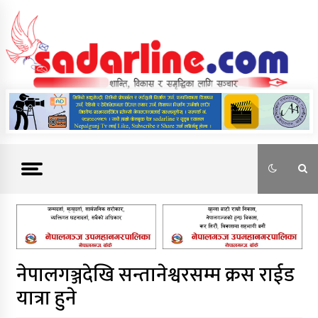
Skip
to
content
News For Nepal
नेपालगञ्जदेखि सन्तानेश्वरसम्म क्रस राईड
यात्रा हुने