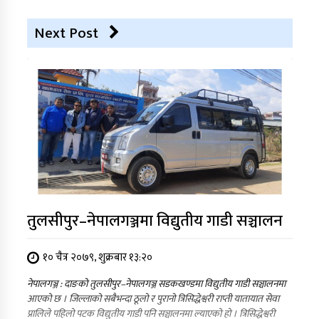
Next Post
तुलसीपुर–नेपालगञ्जमा विद्युतीय गाडी सञ्चालन
१० चैत्र २०७९, शुक्रबार १३:२०
नेपालगञ्ज : दाङको तुलसीपुर–नेपालगञ्ज सडकखण्डमा विद्युतीय गाडी सञ्चालनमा
आएको छ । जिल्लाको सबैभन्दा ठूलो र पुरानो त्रिसिद्धेश्वरी राप्ती यातायात सेवा
प्रालिले पहिलो पटक विद्युतीय गाडी पनि सञ्चालनमा ल्याएको हो । त्रिसिद्धेश्वरी