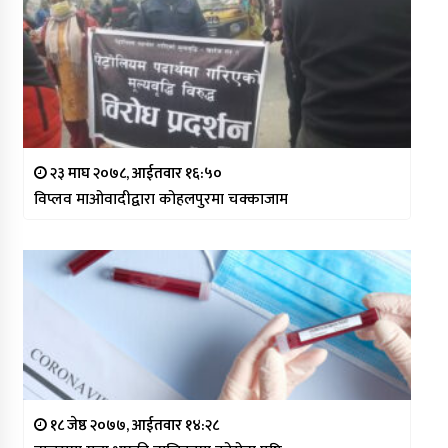
२३ माघ २०७८, आईतवार १६:५०
विप्लव माओवादीद्वारा कोहलपुरमा चक्काजाम
१८ जेष्ठ २०७७, आईतवार १४:२८