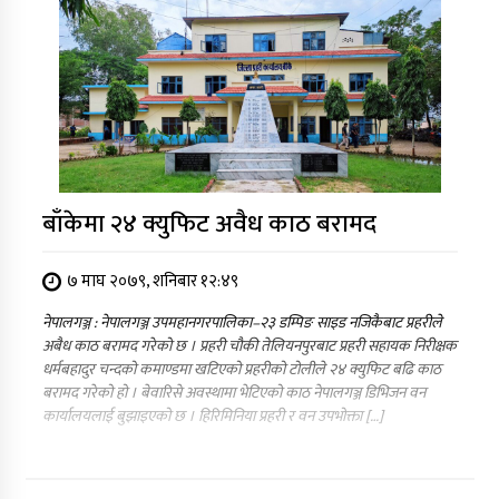
बाँकेमा २४ क्युफिट अवैध काठ बरामद
७ माघ २०७९, शनिबार १२:४९
नेपालगञ्ज : नेपालगञ्ज उपमहानगरपालिका–२३ डम्पिङ साइड नजिकैबाट प्रहरीले
अबैध काठ बरामद गरेको छ । प्रहरी चौकी तेलियनपुरबाट प्रहरी सहायक निरीक्षक
धर्मबहादुर चन्दको कमाण्डमा खटिएको प्रहरीको टोलीले २४ क्युफिट बढि काठ
बरामद गरेको हो । बेवारिसे अवस्थामा भेटिएको काठ नेपालगञ्ज डिभिजन वन
कार्यालयलाई बुझाइएको छ । हिरिमिनिया प्रहरी र वन उपभोक्ता […]