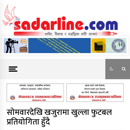
Skip
to
content
News For Nepal
सोमवारदेखि खजुरामा खुल्ला फुटबल
प्रतियोगिता हुँदै