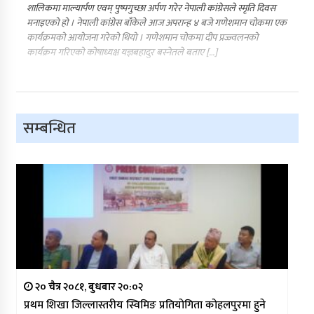
शालिकमा माल्यार्पण एवम् पुष्पगुच्छा अर्पण गरेर नेपाली कांग्रेसले स्मृति दिवस
मनाइएको हो । नेपाली कांग्रेस बाँकेले आज अपरान्ह ४ बजे गणेशमान चोकमा एक
कार्यक्रमको आयोजना गरेको थियो । गणेशमान चोकमा दीप प्रज्ज्वलनको
कार्यक्रम गरिएको कोषाध्यक्ष यज्ञबहादुर बस्नेतले बताए […]
सम्बन्धित
२० चैत्र २०८१, बुधबार २०:०२
प्रथम शिखा जिल्लास्तरीय स्विमिङ प्रतियोगिता कोहलपुरमा हुने