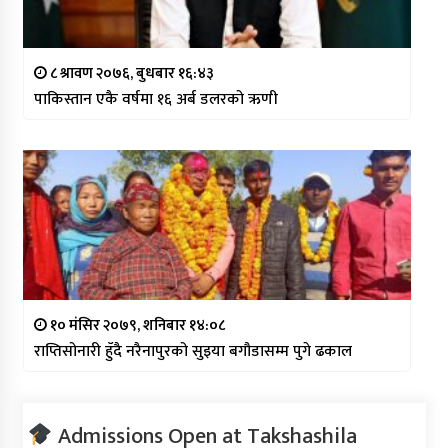
८ श्रावण २०७६, बुधबार १६:४३
पाकिस्तान एकै वर्षमा १६ अर्ब डलरको ऋणी
१० मंसिर २०७९, शनिबार १४:०८
राप्तिसोनारी हुँदै नरैनापुरको सुइया बगौडासम्म पुगे ढकाल
Admissions Open at Takshashila