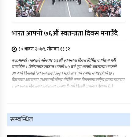
भारत आफ्नो ७६औँ स्वतन्त्रता दिवस मनाउँदै
३० श्रावण २०७९, सोमबार १३:३२
काठमाण्डौ : भारतले सोमवार ७६औँ स्वतन्त्रता दिवस विभिन्न कार्यक्रम गरी
मनाउँदैछ । ब्रिटिसबाट स्वतन्त्र भएको ७५ वर्ष पूरा भएको अवसरमा भारतले
आजको दिनलाई ‘स्वतन्त्रताको अमृत महोत्सव’ का रुपमा मनाइरहेको छ ।
दिवसका अवसरमा प्रधानमन्त्री नरेन्द्र मोदीले लाल किल्लामा राष्ट्रिय झण्डा फहराए
। स्वतन्त्रता दिवसका अवसरमा राजधानी नयाँ दिल्ली लगायत देशका […]
सम्बन्धित