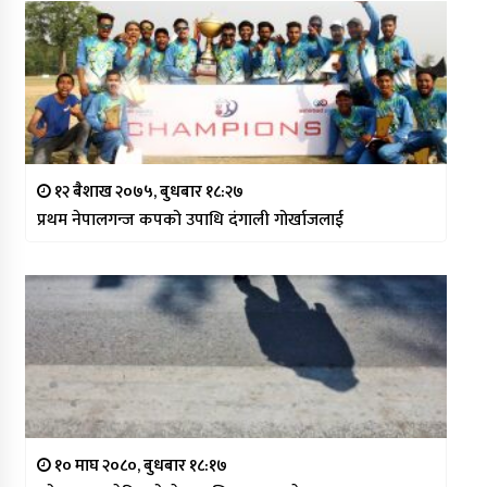
१२ बैशाख २०७५, बुधबार १८:२७
प्रथम नेपालगन्ज कपको उपाधि दंगाली गोर्खाजलाई
१० माघ २०८०, बुधबार १८:१७