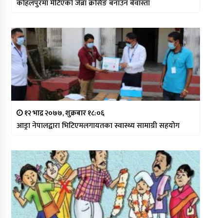
कोहलपुरमा मेटिएको जेब्रा क्रसिङ बनाउन बेवास्ता
१२ भाद्र २०७७, शुक्रबार १८:०६
आड्रा नेपालद्वारा भिटिएमलगायतका स्वास्थ्य सामाग्री सहयोग