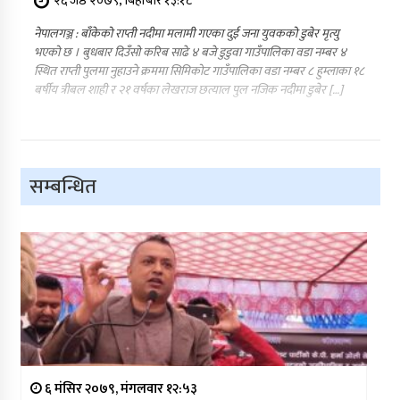
२६ जेष्ठ २०७९, बिहीबार १३:१८
नेपालगञ्ज : बाँकेको राप्ती नदीमा मलामी गएका दुई जना युवकको डुबेर मृत्यु
भएको छ । बुधबार दिउँसो करिब साढे ४ बजे डुडुवा गाउँपालिका वडा नम्बर ४
स्थित राप्ती पुलमा नुहाउने क्रममा सिमिकोट गाउँपालिका वडा नम्बर ८ हुम्लाका १८
बर्षीय त्रीबल शाही र २१ वर्षका लेखराज छत्याल पुल नजिक नदीमा डुबेर […]
सम्बन्धित
६ मंसिर २०७९, मंगलवार १२:५३