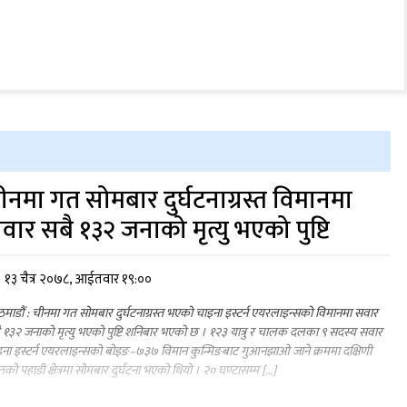
ीनमा गत सोमबार दुर्घटनाग्रस्त विमानमा
वार सबै १३२ जनाको मृत्यु भएको पुष्टि
१३ चैत्र २०७८, आईतवार १९:००
माडौं : चीनमा गत सोमबार दुर्घटनाग्रस्त भएको चाइना इस्टर्न एयरलाइन्सको विमानमा सवार
 १३२ जनाको मृत्यु भएको पुष्टि शनिबार भएको छ । १२३ यात्रु र चालक दलका ९ सदस्य सवार
ना इस्टर्न एयरलाइन्सको बोइङ–७३७ विमान कुन्मिङबाट गुआनझाओ जाने क्रममा दक्षिणी
ान्तको पहाडी क्षेत्रमा सोमबार दुर्घटना भएको थियो । २० घण्टासम्म […]