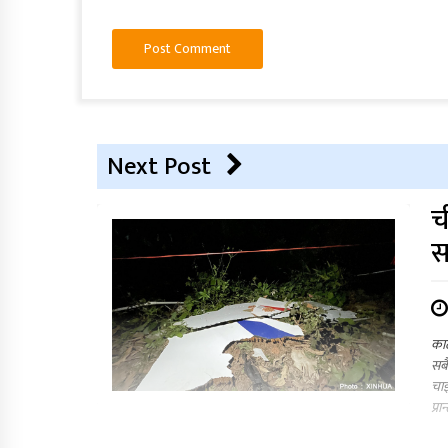
Next Post
च
स
काठ
सबै
चाइ
प्र