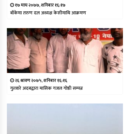
१७ माघ २०७७, शनिबार १६:१७
बाँकेमा तरुण दल अध्यक्ष केसीमाथि आक्रमण
२६ श्रावण २०७५, शनिबार १६:१६
गुल्जारे अदबद्वारा मासिक गजल गोष्ठी सम्पन्न