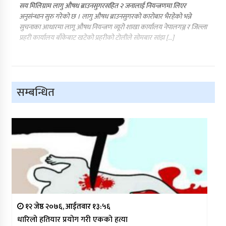
सय मिलिग्राम लागु औषध ब्राउनसुगरसहित २ जनालाई नियन्त्रणमा लिएर
अनुसंन्धान सुरु गरेको छ । लागु औषध ब्राउनसुगरको कारोबार भैरहेको भन्ने
सुचनाका आधारमा लागू औषध नियन्त्रण व्यूरो शाखा कार्यालय नेपालगञ्ज र जिल्ला
प्रहरी कार्यालय बाँकेबाट खटेको प्रहरीको टोलीले सोमबार सांझ […]
सम्बन्धित
१२ जेष्ठ २०७६, आईतवार १३:५६
धारिलो हतियार प्रयोग गरी एकको हत्या