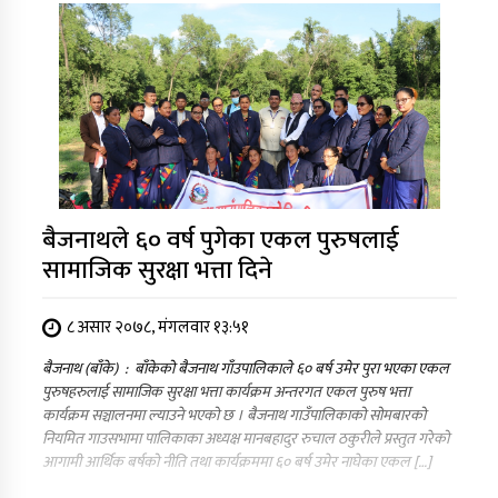
बैजनाथले ६० वर्ष पुगेका एकल पुरुषलाई
सामाजिक सुरक्षा भत्ता दिने
८ असार २०७८, मंगलवार १३:५१
बैजनाथ (बाँके) : बाँकेको बैजनाथ गाँउपालिकाले ६० बर्ष उमेर पुरा भएका एकल
पुरुषहरुलाई सामाजिक सुरक्षा भत्ता कार्यक्रम अन्तरगत एकल पुरुष भत्ता
कार्यक्रम सञ्चालनमा ल्याउने भएको छ । बैजनाथ गाउँपालिकाको सोमबारको
नियमित गाउसभामा पालिकाका अध्यक्ष मानबहादुर रुचाल ठकुरीले प्रस्तुत गरेको
आगामी आर्थिक बर्षको नीति तथा कार्यक्रममा ६० बर्ष उमेर नाघेका एकल […]