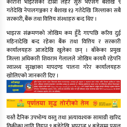
कोरोना भाइरसको दोस्रो लहर सुरु भएसँगै बैशाख ९
गतेदेखि नेपालगञ्जका र बैशाख १३ गतेदेखि जिल्लाका सबै
सरकारी, बैंक तथा वित्तिय संस्थाहरु बन्द थिए ।
भाइरस संक्रमणको जोखिम कम हुँदै गएपछि करिव दुई
महिनादेखि बन्द रहेका बैंक तथा वित्तिय र सरकारी
कार्यालयहरु आजदेखि खुलेका छन् । बाँकेका प्रमुख
जिल्ला अधिकारी शिवराम गेलालले जोखिम कायमै रहेपनि
स्वास्थ्य सुरक्षाका मापदण्ड पालना गरेर कार्यालयहरु
खोलिएको जानकारी दिए ।
यस्तै दैनिक उपभोग्य वस्तु तथा अत्यावश्यक सामाग्री खरिद
विक्रीका लागि विहान ९ बजेदेखि अपरान्ह ४ बजेसम्म पसल