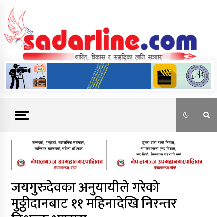
Skip
to
content
News For Nepal
जयगुरुदेवका अनुयायीले गरेको
मुठ्ठीदानबाट ११ महिनादेखि निरन्तर