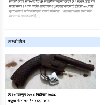
ल्याउँदै गरेको अवस्थामा विभिन्न सामाग्रीहरु बरामद गरेको छ । सशस्त्र प्रहरी बल
नेपाल नम्बर ३१ गण, बर्दिया मातहतका य्ुनिटबाट खटिएको टोलीले ५० हजार
मुल्य बढीको अवैध सामानहरु बरामद गरेको छ । भारतबाट भन्सार छली गरेर
नेपालतर्फ सामान ल्याउँदै […]
सम्बन्धित
१७ फाल्गुन २०७४, बिहीबार २०:३८
कटुवा पेस्तोलसहित बढई पक्राउ