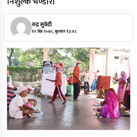
निशुल्क भण्डारा
रुद्र सुवेदी
१२ जेष्ठ २०७८, बुधबार १३:४८