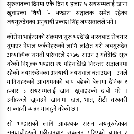
सुरुवातका दिनमा एकै दिन १ हजार ५ सयसम्मलार्ई खाना
खुवाएका थियौ ’– भण्डारा सञ्चालक समेत रहेका
जयगुरुदेवका अनुयायी प्रकाश सिंह जयसवालले भने ।
कोरोना भाईरसको संक्रमण सुरु भएदेखि भारतबाट रोजगार
गुमाएर नेपाल फर्कनेहरुको लागि लक्षित गरी जयगुरुदेव
अध्यात्मिक संगती परिवारले २०७७ साउन ३ गतेदेखि सुरु
गरेको निशुल्क भण्डारा ११ महिनादेखि निरन्तर सञ्चालनमा
रहेको जयगुरुदेवका अनुयायी जयसवाल बताउछन् । उनले
मानिसहरुको आवगमनको चाप बढेको बेलामा दैनिक १
हजार ५ सयसम्मलाई खाना खुवाइएको दाबी गरे ।
उनीहरुले खुवाउने खानामा दाल, भात, रोटी तरकारी
साकाहरी व्यञ्जन मात्र हुने गरेको छ ।
सो भण्डाराको लागि आवश्यक रासन जयगुरुदेवका
अनुयायीहरुले मुठ्ठीदानबाट संकलन गरिएको चामल र