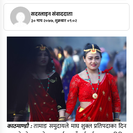
सदरलाइन संवाददाता
३० माघ २०७७, शुक्रबार ०९:०२
काठमाण्डौ :
तामाङ समुदायले माघ शुक्ल प्रतिपदाका दिन