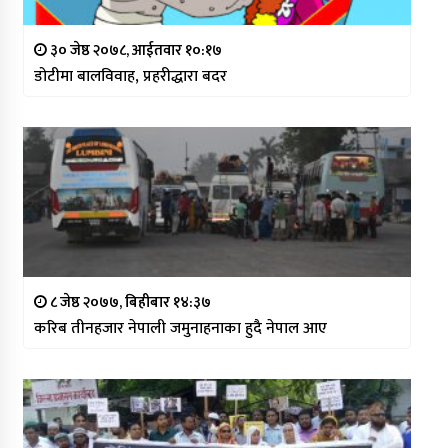
३० जेष्ठ २०७८, आईतवार १०:१७
डोटीमा बालविवाह, प्रहरीद्धारा बदर
८ जेष्ठ २०७७, बिहीबार १४:३७
करिब तीनहजार नेपाली जमुनाहनाका हुदै नेपाल आए