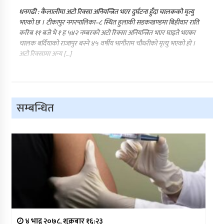
धनगढी : कैलालीमा अटो रिक्सा अनियन्त्रित भएर दुर्घटना हुँदा चालकको मृत्यु
भएको छ । टीकापुर नगरपालिका–८ स्थित हुलाकी सडकखण्डमा बिहीवार राति
करिब ११ बजे भे १ ह ५४२ नम्बरको अटो रिक्सा अनियन्त्रित भएर घाइते भएका
चालक बर्दियाको राजापुर बस्ने ४५ वर्षीय भागीराम चौधरीको मृत्यु भएको हो ।
अटो रिक्सामा अन्य […]
सम्बन्धित
४ भाद्र २०७८, शुक्रबार १६:२३