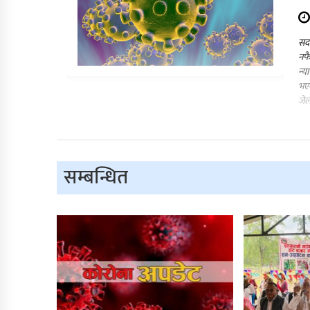
सद
नफै
न्य
भएक
जे
सम्बन्धित