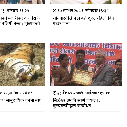
८३, शनिबार १९:२५
१० आश्विन २०७९, सोमबार १३:३८
ादनको बजारीकरण गर्नसके
सोमवारदेखि बडा दशैँ शुरु, पहिलो दिन
्र बलियो बन्छ : मुख्यमन्त्री
घटस्थापना
२०७९, शनिबार १४:०८
२३ बैशाख २०७५, आईतवार १४:११
गणेश सामुदायिक वनमा बाघ
सिद्धेश्वर उमावि स्वर्ण जयन्ती :
मुख्यमन्त्रीद्धारा सम्बोधन