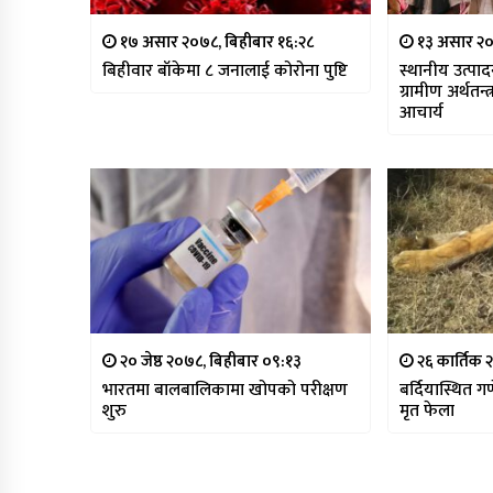
१७ असार २०७८, बिहीबार १६:२८
१३ असार २०
बिहीवार बाँकेमा ८ जनालाई कोरोना पुष्टि
स्थानीय उत्प
ग्रामीण अर्थतन्त
आचार्य
२० जेष्ठ २०७८, बिहीबार ०९:१३
२६ कार्तिक 
भारतमा बालबालिकामा खोपको परीक्षण
बर्दियास्थित 
शुरु
मृत फेला