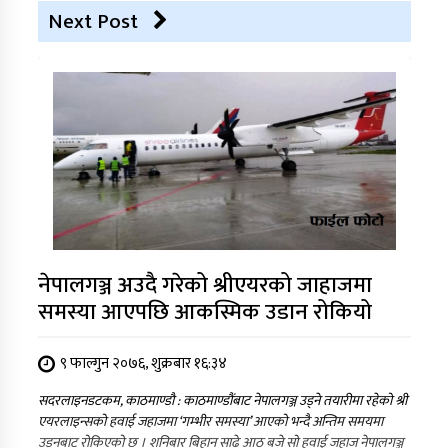
Next Post
नेपालगञ्ज अउदै गरेको श्रीएयरको जाहाजमा
समस्या आएपछि आकस्मिक उडान रोकियो
९ फाल्गुन २०७६, शुक्रबार १६:३४
सदरलाइनडटकम, काठमाण्डौ : काठमाण्डौंबाट नेपालगञ्ज उड्ने तयारीमा रहेको श्री
एयरलाइन्सको हवाई जहाजमा ‘गम्भीर समस्या’ आएको भन्दै अन्तिम समयमा
उड्नबाट रोकिएको छ । शनिबार बिहान साढे आठ बजे सो हवाई जहाज नेपालगञ्ज