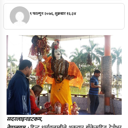
९ फाल्गुन २०७६, शुक्रबार १६:३४
सदरलाइनडटकम,
नेपालगञ्ज :
हिन्दू धर्मावलम्बीले शुक्रवार बाँकेसहित देशैभर