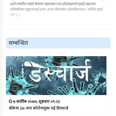
उड्ने तयारीमा रहेको बेलामा जाहाजका एयर होस्टेसहरुले हवाई जहाजमा
बसिसकेका यात्रुहरुलाई हतार–हतार विमानबाट ओरालेका छन् । ‘इन्जिन स्टार्ट
गरेर […]
सम्बन्धित
७ कार्तिक २०७७, शुक्रबार ०९:२३
बाँकेमा ३७ जना कोरोनामुक्त भई डिस्चार्ज