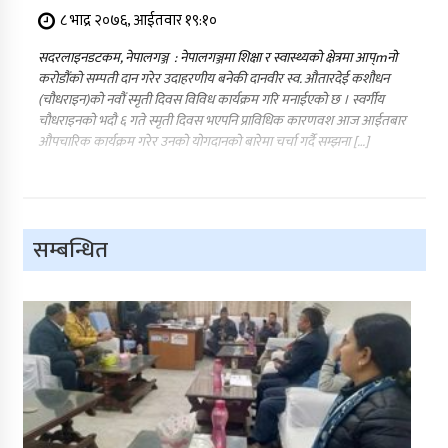
८ भाद्र २०७६, आईतवार १९:१०
सदरलाइनडटकम, नेपालगञ्ज : नेपालगञ्जमा शिक्षा र स्वास्थ्यको क्षेत्रमा आप्mनो
करोडौंको सम्पती दान गरेर उदाहरणीय बनेकी दानवीर स्व. औतारदेई कशौधन
(चौधराइन)को नवौं स्मृती दिवस विविध कार्यक्रम गरि मनाईएको छ । स्वर्गीय
चौधराइनको भदौ ६ गते स्मृती दिवस भएपनि प्राविधिक कारणवश आज आईतबार
औपचारिक कार्यक्रम गरेर उनको योगदानको बारेमा चर्चा गर्दै सम्झना […]
सम्बन्धित