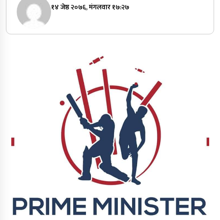
१४ जेष्ठ २०७६, मंगलवार १७:२७