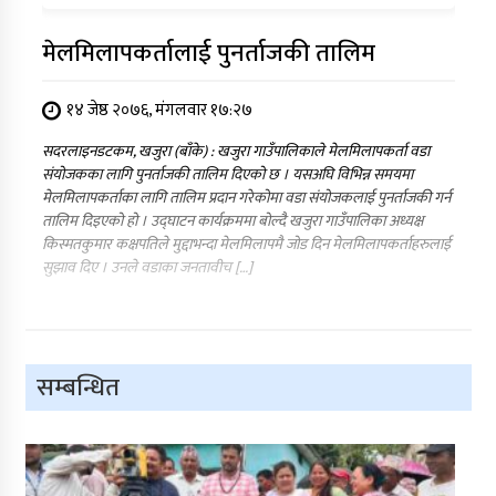
मेलमिलापकर्तालाई पुनर्ताजकी तालिम
१४ जेष्ठ २०७६, मंगलवार १७:२७
सदरलाइनडटकम, खजुरा (बाँके) : खजुरा गाउँपालिकाले मेलमिलापकर्ता वडा
संयोजकका लागि पुनर्ताजकी तालिम दिएको छ । यसअघि विभिन्न समयमा
मेलमिलापकर्ताका लागि तालिम प्रदान गरेकोमा वडा संयोजकलाई पुनर्ताजकी गर्न
तालिम दिइएको हो । उद्घाटन कार्यक्रममा बोल्दै खजुरा गाउँपालिका अध्यक्ष
किस्मतकुमार कक्षपतिले मुद्दाभन्दा मेलमिलापमै जोड दिन मेलमिलापकर्ताहरुलाई
सुझाव दिए । उनले वडाका जनतावीच […]
सम्बन्धित