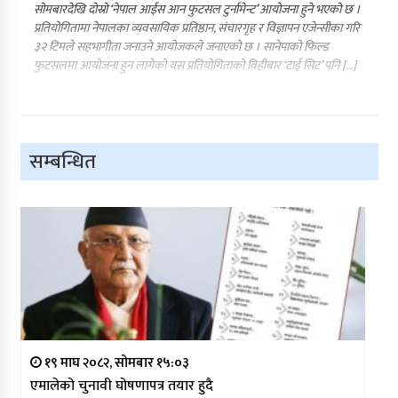
सोमबारदेखि दोस्रो ‘नेपाल आईस आन फुटसल टुर्नामेन्ट’ आयोजना हुने भएको छ ।
प्रतियोगितामा नेपालका व्यवसायिक प्रतिष्ठान, संचारगृह र विज्ञापन एजेन्सीका गरि
३२ टिमले सहभागीता जनाउने आयोजकले जनाएको छ । सानेपाको फिल्ड
फुटसलमा आयोजना हुन लागेको यस प्रतियोगिताको विहीबार ‘टाई सिट’ पनि […]
सम्बन्धित
१९ माघ २०८२, सोमबार १५:०३
एमालेको चुनावी घोषणापत्र तयार हुदै