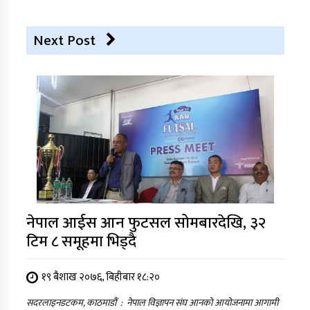
Next Post
नेपाल आईस आन फुटसल सोमबारदेखि, ३२
टिम ८ समूहमा भिड्दै
१९ बैशाख २०७६, बिहीबार १८:२०
सदरलाइनडटकम, काठमाडौं : नेपाल विज्ञापन संघ आनको आयोजनामा आगामी