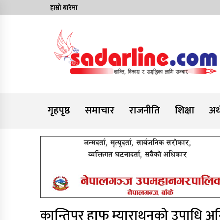
Skip
हाम्रो बारेमा
to
content
News For Nepal
गृहपृष्ठ
समाचार
राजनीति
शिक्षा
अर्
कान्तिपुर हाफ म्याराथनको उपाधि अन