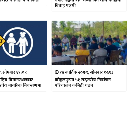
तिपछि धनगढी बन्द फिर्ता
नेपालगञ्जमा पनि भब्यताका साथ मनाईयो
विवाह पञ्चमी
८२, सोमबार १९:०९
१४ कार्तिक २०७९, सोमबार १२:१३
ाष्ट्रिय विमानस्थलबाट
कोहलपुरमा ५१ सदस्यीय निर्वाचन
तीय नागरिक नियन्त्रणमा
परिचालन कमिटी गठन