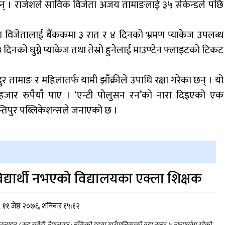
न् । राजेशले साविक विजेता अजय तामाङलाई ३५ सेकेन्डले पछि
्फका विजेतालाई बैंककमा ३ रात र ४ दिनको भ्रमण प्याकेज उपलब्ध
३ दिनको घुम्ने प्याकेज तथा तेस्रो हुनेलाई माउण्टेन फ्लाइटको टिकट
दुर तामाङ र महिलातर्फ यामी झाँक्रीले उपाधि रक्षा गरेका छन् । यो
 हजार रुपैयाँ पाए । ‘एन्टी पोलुसन रन’को नारा दिइएको एक
िपुर पब्लिकेशन्सले जनाएको छ ।
िद्यार्थी नभएको विद्यालयका एक्ला शिक्षक
११ जेष्ठ २०७६, शनिबार १५:१२
लाइन / रुद्र सुवेदी, नेपालगञ्ज : बाँकेको डुडुवा गाउँपालिकाको वडा नम्बर ५ नानुपूर्वामा रहेको