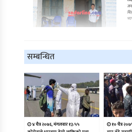
जनत
बिह
भएक
सम्बन्धित
४ चैत्र २०७६, मंगलवार १३:५५
१० चैत्र २०