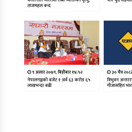
कोरोनाले भारतमा तेस्रो व्यक्तिको मृत्यु,
चार बुँदे सहम
ताजमहल बन्द
९ असार २०७९, बिहीबार १४:५२
३० चैत्र २०
नेपालगञ्जको बजेट १ अर्व ६३ करोड ६५
त्रिभुवन अन्तरर
लाखभन्दा बढी
गाँजासहित भार