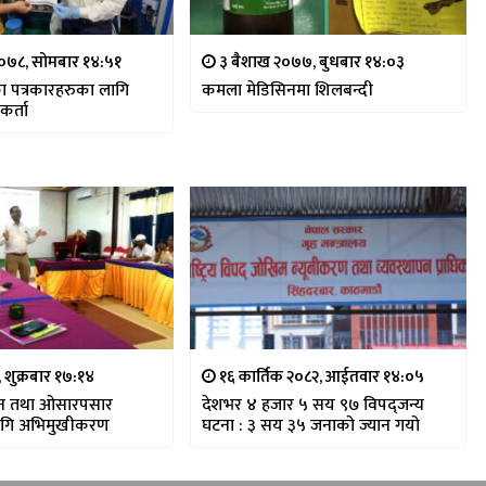
०७८, सोमबार १४:५१
३ बैशाख २०७७, बुधबार १४:०३
का पत्रकारहरुका लागि
कमला मेडिसिनमा शिलबन्दी
कर्ता
, शुक्रबार १७:१४
१६ कार्तिक २०८२, आईतवार १४:०५
न तथा ओसारपसार
देशभर ४ हजार ५ सय ९७ विपद्जन्य
लागि अभिमुखीकरण
घटना : ३ सय ३५ जनाको ज्यान गयो