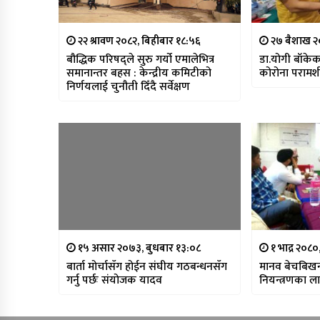
२२ श्रावण २०८२, बिहीबार १८:५६
२७ बैशाख २
बौद्धिक परिषद्ले सुरु गर्यो एमालेभित्र
डा.योगी बाँके
समानान्तर बहस : केन्द्रीय कमिटीको
कोरोना परामर्श
निर्णयलाई चुनौती दिँदै सर्वेक्षण
१५ असार २०७३, बुधबार १३:०८
१ भाद्र २०८०
बार्ता मोर्चासँग होईन संघीय गठबन्धनसँग
मानव बेचबिख
गर्नु पर्छः संयोजक यादव
नियन्त्रणका 