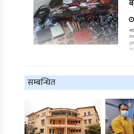
ब
सदर
मात
शुक
बरा
सम्बन्धित