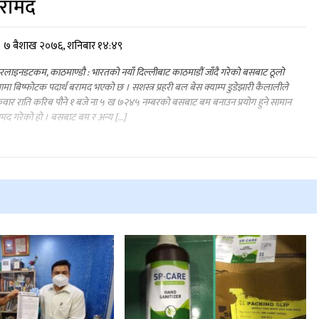
रामद
७ बैशाख २०७६, शनिबार १४:४९
लाइनडटकम, काठमाण्डौ : भारतको नयाँ दिल्लीबाट काठमाडौं जाँदै गरेको बसबाट ठूलो
्रामा बिष्फोटक पदार्थ बरामद भएको छ । सशस्त्र प्रहरी बल बेस क्याम्प डुडेझारी कैलालीले
्रवार राति करिब पौने १ बजे ना ५ ख ७२४५ नम्बरको बसबाट बम बनाउन प्रयोग हुने सामान
मद गरेको हो । बसबाट बम र अन्य […]