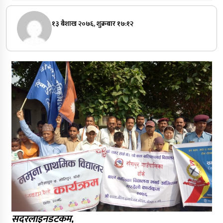
१३ बैशाख २०७६, शुक्रबार १७:१२
सदरलाइनडटकम,