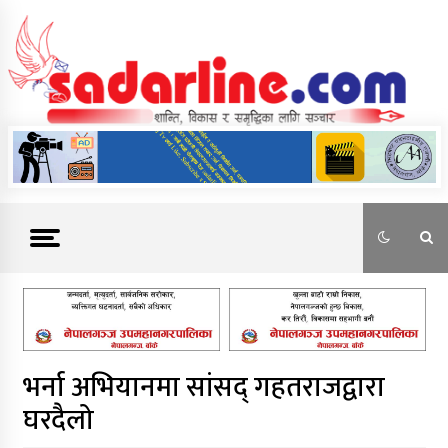
Skip
to
content
News For Nepal
भर्ना अभियानमा सांसद् गहतराजद्वारा
घरदैलो