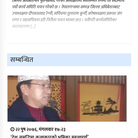
जिल्ला अधिबेशनले भुवनप्रसाद गैरेको अध्यक्षतामा सर्वसम्मत रुपमा ११ सदस्यीय
नयाँ कार्य समिति चयन गरेको छ । नेपालगन्जमा सम्पन्न जिल्ला अधिबेशनबाट
उपाध्यक्षमा दीपकप्रसाद रेग्मी, सचिवमा तुलाराम कूर्मी, कोषाध्यक्षमा प्रकाश जंग
राणा र सहसचिवमा हरि निरौला चयन भएका छन् । यसैगरी कार्यसमितिका
सदस्यहरुमा […]
सम्बन्धित
२२ पुष २०७६, मंगलवार १७:२३
‘देश समृद्धिमा कलाकारको भूमिका महत्वपूर्ण’