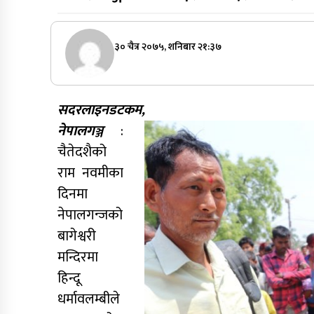
३० चैत्र २०७५, शनिबार २१:३७
सदरलाइनडटकम,
नेपालगञ्ज
:
चैतेदशैको
राम नवमीका
दिनमा
नेपालगन्जको
बागेश्वरी
मन्दिरमा
हिन्दू
धर्मावलम्बीले