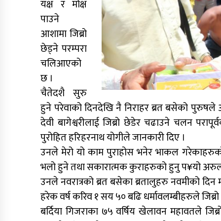
यक्ष र मोक्ष
पाउने
आशामा जिब्रो
छेड्ने परम्परा
चलिआएको
छ ।
चैतेदशै सुरु
हुने परेवाको दिनदेखि नै निराहर ब्रत बसेको पुरुष
देवी बागेश्वरीलाई जिब्रो छेडेर चढाउने चलन परापूर
पुरोहित हरिहरनाथ योगीले जानकारी दिए ।
उनले मेरो यो काम पुराहोस भनेर भाकल गरेकाहरुक
भलो हुने तथा सकारात्मक कुराहरुको हुनु प¥यो अरुला
उनले नवरात्रको ब्रत बसेका ब्रतालुहरु नवमीको दिन मन्
हरेक वर्ष करिव १ सय ५० बढि धर्मावलम्बीहरुले जिब्रो 
बर्दिया गिजराका ७५ वर्षिय खेलावन महावतले जिब्रो छ