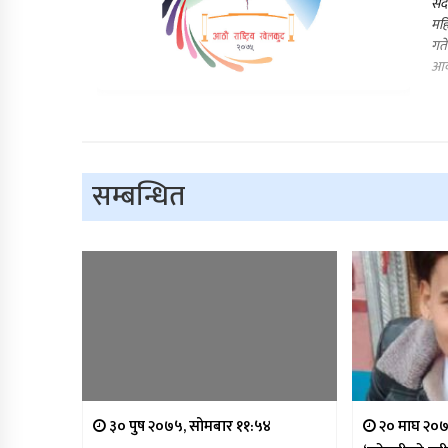
सदर
महि
गते
आर्
सम्बन्धित
३० पुष २०७५, सोमबार ११:५४
२० माघ २०७