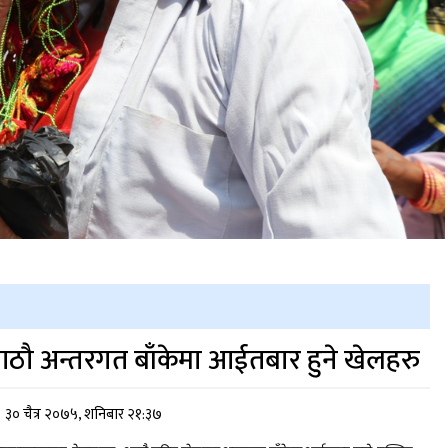
ठौ अन्तरगत बाँकेमा आईतबार हुने खेलहरु
३० चैत्र २०७५, शनिबार २१:३७