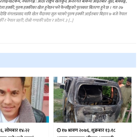
लाइनडटकम, नेपालगञ्ज : आठौ राष्ट्रिय खेलकुद अन्तरगत बाँकेमा आईतबार जुडो, बक्सिङ्ग,
ला हक्की, पुरुष हक्कीका खेल हुनेछन भने फेन्सीङ्गको पुरस्कार बितरण हुने छ । गत २७
देखि मंगलप्रसाद मावि खेल मैदानमा सुरु भएको पुरुष हक्की आईतबार बिहान ७ बजे नेपाल
की र नेपाल प्रहरी, दोस्रो गण्डकी प्रदेश र प्रदेशनं. ३ […]
६, सोमबार १४:२२
१७ श्रावण २०७६, शुक्रबार १३:१८