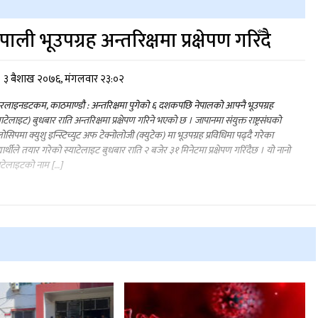
ेपाली भूउपग्रह अन्तरिक्षमा प्रक्षेपण गरिँदै
३ बैशाख २०७६, मंगलवार २३:०२
लाइनडटकम, काठमाण्डौ : अन्तरिक्षमा पुगेको ६ दशकपछि नेपालको आफ्नै भूउपग्रह
याटेलाइट) बुधबार राति अन्तरिक्षमा प्रक्षेपण गरिने भएको छ । जापानमा संयुक्त राष्ट्रसंघको
ोसिपमा क्युशु इन्स्टिच्युट अफ टेक्नोलोजी (क्युटेक) मा भूउपग्रह प्रविधिमा पढ्दै गरेका
्यार्थीले तयार गरेको स्याटेलाइट बुधबार राति २ बजेर ३१ मिनेटमा प्रक्षेपण गरिँदैछ । यो नानो
ाटेलाइटको नाम […]