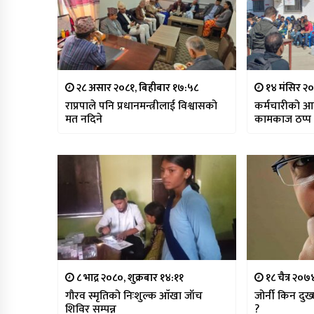
२८ असार २०८१, बिहीबार १७:५८
१४ मंसिर २०
राप्रपाले पनि प्रधानमन्त्रीलाई विश्वासको
कर्मचारीको आ
मत नदिने
कामकाज ठप्प
८ भाद्र २०८०, शुक्रबार १४:११
१८ चैत्र २०
गौरव स्मृतिको निःशुल्क आँखा जाँच
जोर्नी किन दुख्
शिविर सम्पन्न
?