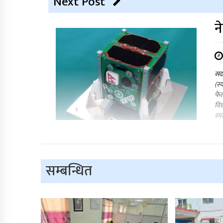
Next Post
न
सदर
(स्
फेल
विद
स्य
सम्बन्धित