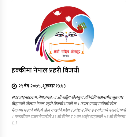
हक्कीमा नेपाल प्रहरी विजयी
२९ चैत्र २०७५, शुक्रबार १३:४३
सदरलाइनडटकम, नेपालगञ्ज : ८ औ राष्ट्रिय खेलकुद प्रतियोगिताअन्तर्गत शुक्रवार
बिहानको खेलमा नेपाल प्रहरी बिजयी भएको छ । मंगल प्रसाद माविको खेल
मैदानमा भएको पहिलो खेल गण्डकी प्रदेश र प्रदेश २ बिच १-१ गोलको बराबरी भयो
। गण्डकीका राजन नेपालीले ३९ औ मिनेट र २ का अर्जुन खड्काले ५१ औ मिनेटमा
[…]