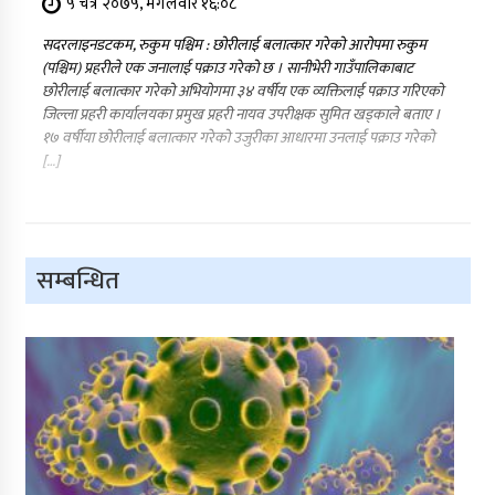
५ चैत्र २०७५, मंगलवार १६:०८
सदरलाइनडटकम, रुकुम पश्चिम : छोरीलाई बलात्कार गरेको आरोपमा रुकुम
(पश्चिम) प्रहरीले एक जनालाई पक्राउ गरेको छ । सानीभेरी गाउँपालिकाबाट
छोरीलाई बलात्कार गरेको अभियोगमा ३४ वर्षीय एक व्यक्तिलाई पक्राउ गरिएको
जिल्ला प्रहरी कार्यालयका प्रमुख प्रहरी नायव उपरीक्षक सुमित खड्काले बताए ।
१७ वर्षीया छोरीलाई बलात्कार गरेको उजुरीका आधारमा उनलाई पक्राउ गरेको
[…]
सम्बन्धित