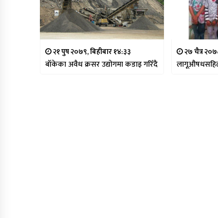
२१ पुष २०७९, बिहीबार १४:३३
२७ चैत्र २०
बाँकेका अवैध क्रसर उद्योगमा कडाइ गरिँदै
लागूऔषधसहित स