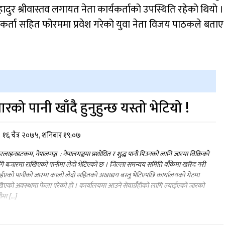
दुर श्रीवास्तव लगायत नेता कार्यकर्ताको उपस्थिति रहेको थियो ।
यकर्ता सहित फोरममा प्रवेश गरेको युवा नेता विजय पाठकले बताए
ारको पानी खाँदै हुनुहुन्छ यस्तो भेटियो !
१६ चैत्र २०७५, शनिबार १९:०७
लाइनडटकम, नेपालगञ्ज : नेपालगञ्जमा प्रशोधित र शुद्ध पानी पिउनको लागि जारमा विक्रिको
ि बजारमा राखिएको पानीमा लेदो भेटिएको छ । जिल्ला समन्वय समिति बाँकेमा खरिद गरी
ाईएको पानीको जारमा कालो लेदो सहितको अखाद्यय बस्तु भेटिएपछि कार्यालयको गेटमा
िएको अवस्थामा फेला परेको हो । कार्यालयमा आउने सेवाग्रँहीको लागि ल्याईएको जारको
ीमा […]