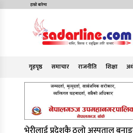
Skip
हाम्रो बारेमा
to
content
News For Nepal
गृहपृष्ठ
समाचार
राजनीति
शिक्षा
अर्
भेरीलाई प्रदेशकै ठुलो अस्पताल बनाइने