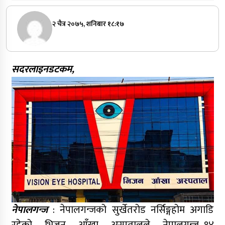
२ चैत्र २०७५, शनिबार १८:१७
सदरलाइनडटकम,
नेपालगन्ज
: नेपालगन्जको सुर्खेतरोड नर्सिङ्गहोम अगाडि
रहेको भिजन आँखा अस्पतालले नेपालगन्ज–१४