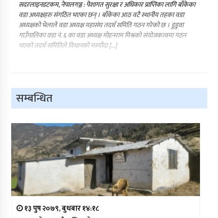
सदरलाइनडटकम, नेपालगञ्ज : पेशागत सुरक्षा र अधिकार प्राप्तिका लागि बाँकेका
वडा अध्यक्षहरु संगठित भएका छन् । बाँकेका आठ वटै स्थानीय तहका वडा
अध्यक्षको भेलाले वडा अध्यक्ष महासंघ तदर्थ समिति गठन गरेको छ । डुडुवा
गाउँपालिका वडा नं. ६ का वडा अध्यक्ष मोहनराम मिश्रको संयोजकत्वमा गठन
भएको तदर्थ समितिले विधानको मस्यौदा […]
सम्बन्धित
१३ पुष २०७९, बुधबार १४:१८