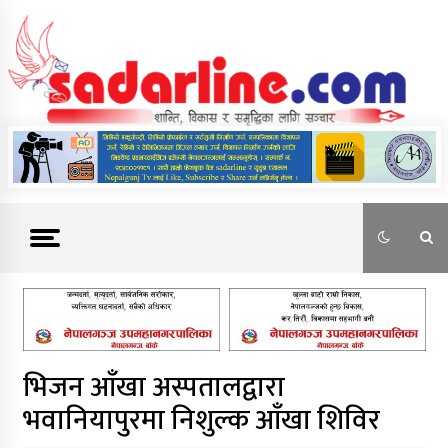
Skip
to
content
News For Nepal
भिजन आँखा अस्पतालद्वारा
भवानियापुरमा निशुल्क आँखा शिविर