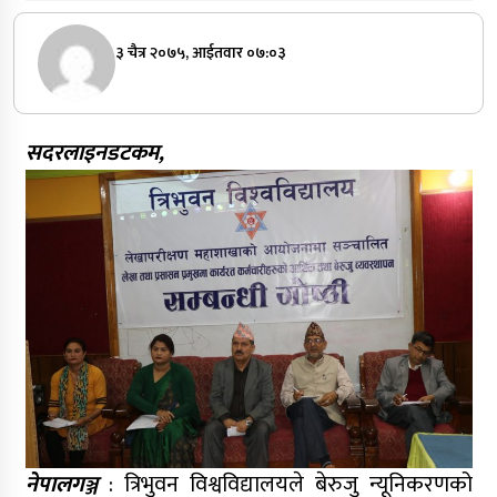
३ चैत्र २०७५, आईतवार ०७:०३
सदरलाइनडटकम,
नेपालगञ्ज
: त्रिभुवन विश्वविद्यालयले बेरुजु न्यूनिकरणको