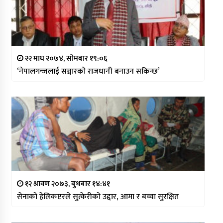
२२ माघ २०७४, सोमबार १९:०६
‘नेपालगन्जलाई सञ्चारको राजधानी बनाउन सकिन्छ’
१२ श्रावण २०७३, बुधबार १४:४१
सेनाको हेलिकप्टरले सुत्केरीको उद्दार, आमा र बच्चा सुरक्षित