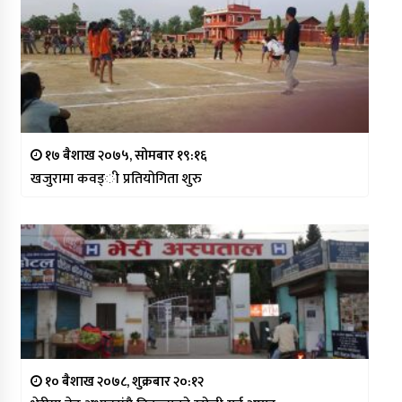
१७ बैशाख २०७५, सोमबार १९:१६
खजुरामा कवड्ी प्रतियोगिता शुरु
१० बैशाख २०७८, शुक्रबार २०:१२