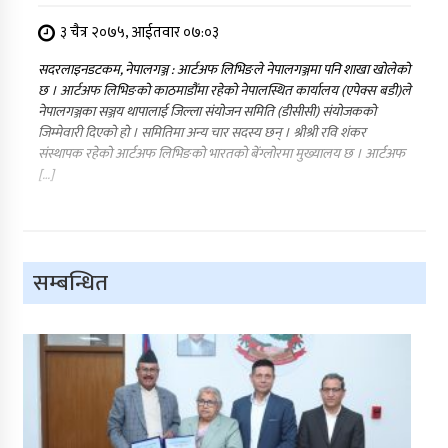
३ चैत्र २०७५, आईतवार ०७:०३
सदरलाइनडटकम, नेपालगञ्ज : आर्टअफ लिभिङले नेपालगञ्जमा पनि शाखा खोलेको
छ । आर्टअफ लिभिङको काठमाडौंमा रहेको नेपालस्थित कार्यालय (एपेक्स बडी)ले
नेपालगञ्जका सञ्जय थापालाई जिल्ला संयोजन समिति (डीसीसी) संयोजकको
जिम्मेवारी दिएको हो । समितिमा अन्य चार सदस्य छन् । श्रीश्री रवि शंकर
संस्थापक रहेको आर्टअफ लिभिङको भारतको बेंग्लोरमा मुख्यालय छ । आर्टअफ
[…]
सम्बन्धित