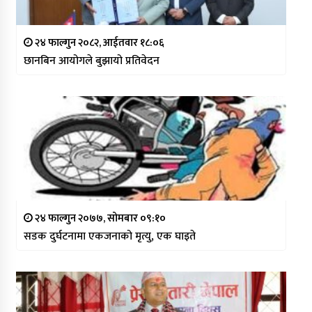
२४ फाल्गुन २०८२, आईतवार १८:०६
छानबिन आयोगले बुझायो प्रतिवेदन
२४ फाल्गुन २०७७, सोमबार ०९:१०
सडक दुर्घटनामा एकजनाको मृत्यु, एक घाइते