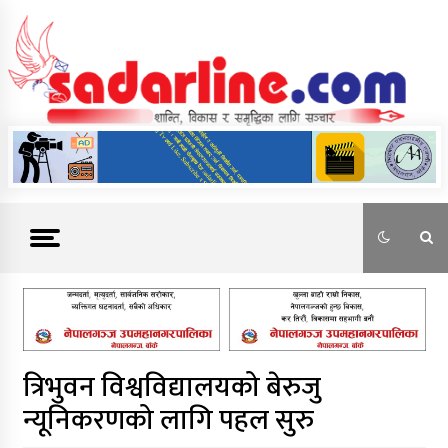
Skip
to
content
News For Nepal
त्रिभुवन विश्वविद्यालयको बेरुजु
न्यूनिकरणको लागि पहल सुरु