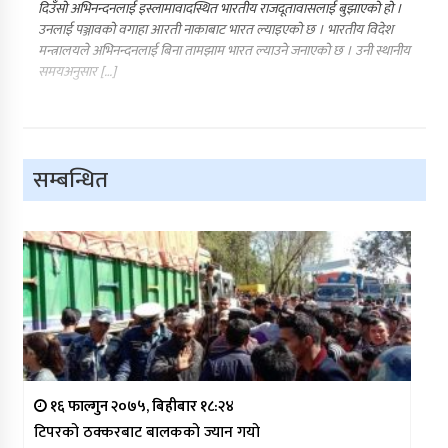
दिउँसो अभिनन्दनलाई इस्लामावादस्थित भारतीय राजदूतावासलाई बुझाएको हो ।
उनलाई पञ्जावको वगाहा आरती नाकाबाट भारत ल्याइएको छ । भारतीय विदेश
मन्त्रालयले अभिनन्दनलाई बिना तामझाम भारत ल्याउने जनाएको छ । उनी स्थानीय
समयअनुसार […]
सम्बन्धित
१६ फाल्गुन २०७५, बिहीबार १८:२४
टिपरको ठक्करबाट बालकको ज्यान गयो