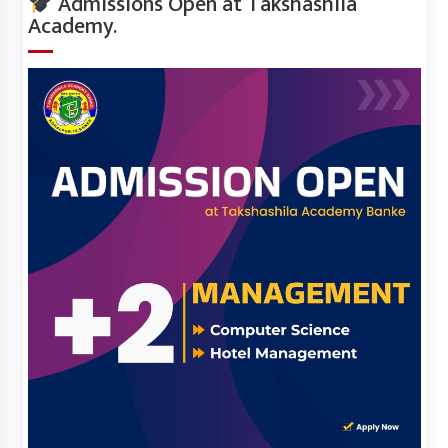
Admissions Open at Takshashila
Academy.