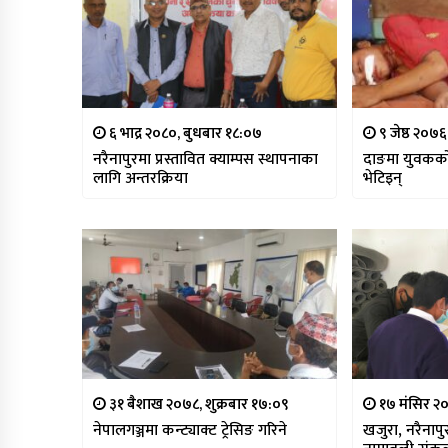
६ भाद्र २०८०, बुधबार १८:०७
९ जेष्ठ २०७६
नरैनापुरमा प्रस्तावित क्याम्पस स्थापनाका
दाङमा युवकको
लागि अन्तरक्रिया
भेटिइन्
३१ बैशाख २०७८, शुक्रबार १७:०९
१७ मंसिर २०
नेपालगञ्जमा कन्ट्याक्ट ट्रेसिङ गरिने
खजुरा, नरैनाप