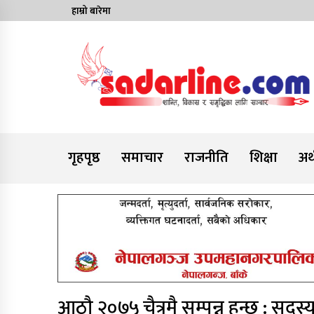
Skip
हाम्रो बारेमा
to
content
News For Nepal
गृहपृष्ठ
समाचार
राजनीति
शिक्षा
अर्
आठौ २०७५ चैत्रमै सम्पन्न हुन्छ : सदस्