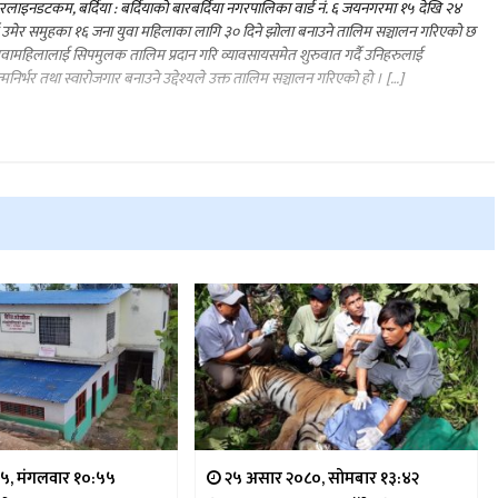
लाइनडटकम, बर्दिया : बर्दियाको बारबर्दिया नगरपालिका वार्ड नं. ६ जयनगरमा १५ देखि २४
ष उमेर समुहका १६ जना युवा महिलाका लागि ३० दिने झोला बनाउने तालिम सञ्चालन गरिएको छ
ुवामहिलालाई सिपमुलक तालिम प्रदान गरि व्यावसायसमेत शुरुवात गर्दै उनिहरुलाई
मनिर्भर तथा स्वारोजगार बनाउने उद्देश्यले उक्त तालिम सञ्चालन गरिएको हो । […]
५, मंगलवार १०:५५
२५ असार २०८०, सोमबार १३:४२