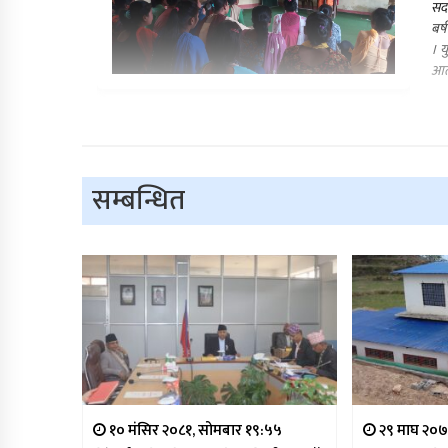
सदर
बर्
। य
आत्
सम्बन्धित
१० मंसिर २०८१, सोमबार १९:५५
२९ माघ २०७