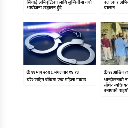
सिंचाई अभिवृद्धिका लागि लुम्बिनीमा नयाँ
बलात्कार अभिय
आयोजना सञ्चालन हुँदै
चालान
११ माघ २०७८, मंगलवार १४:१३
११ आश्विन २
चरेशसहित बाँकेमा एक महिला पक्राउ
आन्दोलनको ना
साँधेर व्यक्ति
बनाएको पाइयो :