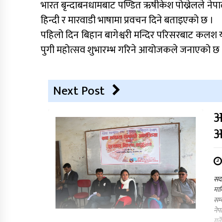
भारत बृन्दाबनधामबाट पण्डित ऋषीकेश पोख्रेलले नेपाली
हिन्दी र मारवाडी भाषामा प्रवचन दिने बताइएको छ ।
पहिलो दिन बिहान बागेश्वरी मन्दिर परिसरबाट कलश यात
पुगी महोत्सव शुभारम्भ गरिने आयोजकले जनाएको छ 
Next Post
अ
आ
सदर
माव
सम्
नेप
गर्