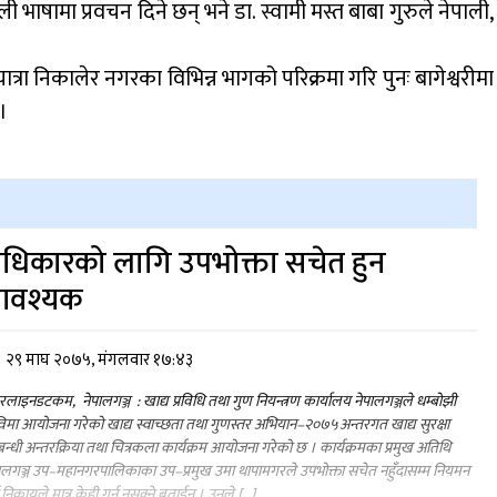
 भाषामा प्रवचन दिने छन् भने डा. स्वामी मस्त बाबा गुरुले नेपाली,
्रा निकालेर नगरका विभिन्न भागको परिक्रमा गरि पुनः बागेश्वरीमा
।
धिकारको लागि उपभोक्ता सचेत हुन
वश्यक
२९ माघ २०७५, मंगलवार १७:४३
लाइनडटकम, नेपालगञ्ज : खाद्य प्रविधि तथा गुण नियन्त्रण कार्यालय नेपालगञ्जले धम्बोझी
िमा आयोजना गरेको खाद्य स्वाच्छता तथा गुणस्तर अभियान–२०७५अन्तरगत खाद्य सुरक्षा
बन्धी अन्तरक्रिया तथा चित्रकला कार्यक्रम आयोजना गरेको छ । कार्यक्रमका प्रमुख अतिथि
ालगञ्ज उप–महानगरपालिकाका उप–प्रमुख उमा थापामगरले उपभोक्ता सचेत नहुँदासम्म नियमन
ने निकायले मात्र केही गर्न नसक्ने बताईन । उनले […]