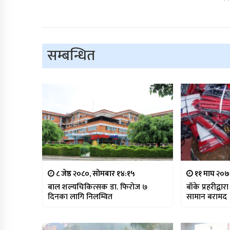
सम्बन्धित
८ जेष्ठ २०८०, सोमबार १४:१५
११ माघ २०७
बाल शल्यचिकित्सक डा. फिरोज ७
बाँके प्रहरीद्व
दिनका लागि निलम्वित
सामान बरामद