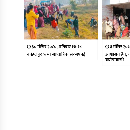
३० मंसिर २०८०, शनिबार १४:१८
६ मंसिर २०७
कोहलपुर ५ मा साप्ताहिक सरसफाई
आश्वासन हैन, क
बघौडाबासी