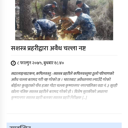
सशस्त्र प्रहरीद्वारा अवैध चल्ला नष्ट
८ फाल्गुन २०७५, बुधबार १८:४०
सदरलाइनडटकम, कपिलवस्तु : सशस्त्र प्रहरीले कपिलवस्तुमा ठूलो परिमाणको
अवैध चल्ला बरामद गरी नष्ट गरेको छ । भारतबाट अवैधरुपमा ल्याउँदै गरेको
बोईलर कुखुराको पाँच हजार गोटा चल्ला कृष्णानगर नगरपालिका वडा नं. ३ सूरही
खोला नजिक सशस्त्र प्रहरीले बरामद गरेको हो । विशेष सुराकीको अधारमा
कृष्णानगर सशस्त्र प्रहरी बलका सशस्त्र प्रहरी निरीक्षक […]