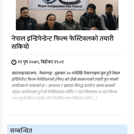
नेपाल इन्डिपेन्डेन्ट फिल्म फेस्टिवलको तयारी
सकियो
१९ पुष २०७५, बिहीबार १९:०९
सदरलाइनडटकम, नेपालगञ्ज : शुक्रबार २० गतेदेखि नेपालगञ्जमा सुरु हुने नेपाल
इन्डिपेन्डेन्ट फिल्म फेस्टिवलको (निफ) को दोस्रो संस्करणको तयारी पुरा भएको
आयोजकले जनाएको छ । अन्तराल र भ्रष्टचार विरुद्ध कार्यरत संस्था बासको
संयुक्त आयोजनामा हुने सो फेस्टिवलमा चर्चित र गहन विषयका २१ वटा फिल्म
तथा डकुमेन्ट्रीहरु प्रदर्शन गरिने फेस्टिबलका निर्देशक प्रदीप […]
सम्बन्धित