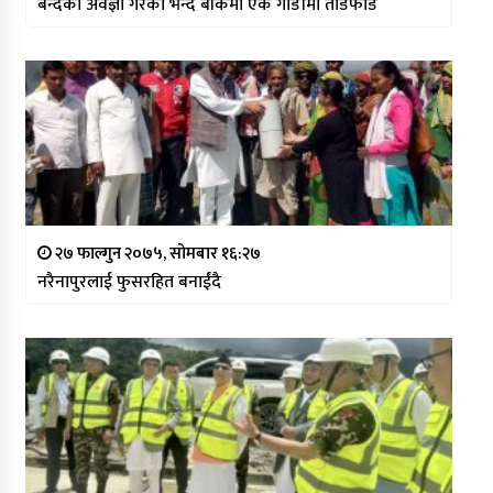
बन्दको अवज्ञा गरेको भन्दै बाँकेमा एक गाडीमा तोडफोड
२७ फाल्गुन २०७५, सोमबार १६:२७
नरैनापुरलाई फुसरहित बनाईंदै