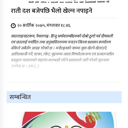
राती दश बजेपछि भैलो खेल्न नपाइने
२० कार्तिक २०७५, मंगलवार १८:४६
सदरलाइनडटकम, नेपालगञ्ज : हिन्दु धर्मावलम्बीहरुको दोश्रो ठूलो पर्व दीपावली
एवं छठलाई मर्यादित तथा अनुसाशितरुपमा मनाउन जिल्ला प्रशासन कार्यालय
बाँकेले सबैसँग आग्रह गरेको छ । मनोरञ्जनको नाममा जुवा खेल्ने खेलाउने,
आतिशबाजी गर्ने, पटका, रकेट, भुइचम्पा जस्ता विष्फोटकजन्य एवं प्रज्वलनशील
बस्तुहरु पडकाएको पाइएमा कारबाही गरिने प्रशासनले जारी गरेको सूचनामा
उल्लेख छ । उक्त […]
सम्बन्धित