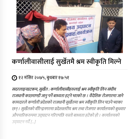
कर्णालीवासीलाई सुर्खेतमै श्रम स्वीकृति मिल्ने
१२ मंसिर २०७५, बुधबार १७:५१
सदरलाइनडटकम, सुर्खेत : कर्णालीवासीहरुलाई श्रम स्वीकृति लिन संघीय
राजधानी काठमाण्डौ जानु पर्ने बाध्यता हट्ने भएको छ । वैदेशिक रोजगारमा जाने
कामदारले कर्णाली प्रदेशको राजधानी सुर्खेतमा श्रम स्वीकृति लिन पाउने भएका
छन् । सुर्खेतको वीरेन्द्रनगरमा प्रदेशस्तरीय श्रम तथा रोजगार कार्यालयको बुधवार
औपचारिकरुपमा उद्घाटन गरिएपछि यस्तो बाध्यता हटेको हो । कार्यालयको
उद्घाटन गर्दै […]