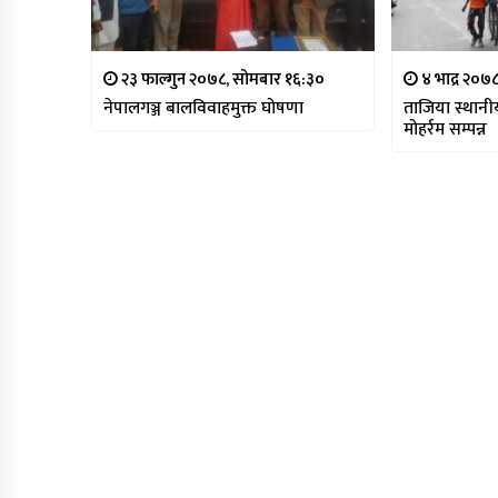
२३ फाल्गुन २०७८, सोमबार १६:३०
४ भाद्र २०७८
नेपालगञ्ज बालविवाहमुक्त घोषणा
ताजिया स्थान
मोहर्रम सम्पन्न