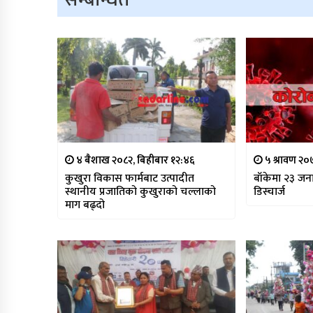
४ बैशाख २०८२, बिहीबार १२:४६
५ श्रावण २०
कुखुरा विकास फार्मबाट उत्पादीत
बाँकेमा २३ जना
स्थानीय प्रजातिको कुखुराको चल्लाको
डिस्चार्ज
माग बढ्दो