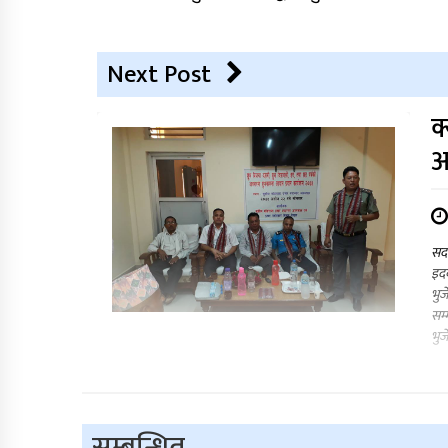
Next Post
क
आ
सदर
इदक
भुज
सम्
भुज
सम्बन्धित