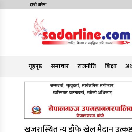
Skip
हाम्रो बारेमा
to
content
News For Nepal
गृहपृष्ठ
समाचार
राजनीति
शिक्षा
अर्
खजुरास्थित न्यू डाँफे खेल मैदान उत्कृष