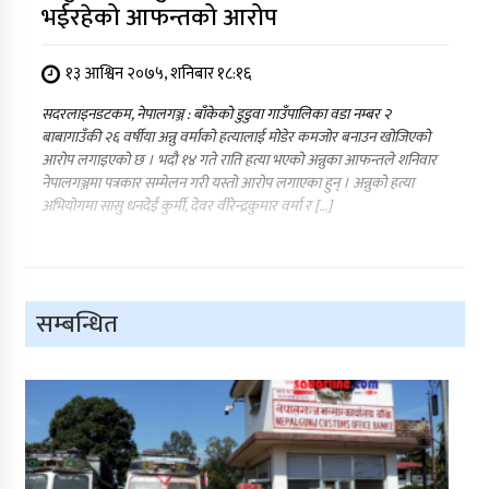
भईरहेको आफन्तको आरोप
१३ आश्विन २०७५, शनिबार १८:१६
सदरलाइनडटकम, नेपालगञ्ज : बाँकेको डुडुवा गाउँपालिका वडा नम्बर २
बाबागाउँकी २६ वर्षीया अन्नु वर्माको हत्यालाई मोडेर कमजोर बनाउन खोजिएको
आरोप लगाइएको छ । भदौ १४ गते राति हत्या भएको अन्नुका आफन्तले शनिवार
नेपालगञ्जमा पत्रकार सम्मेलन गरी यस्तो आरोप लगाएका हुन् । अन्नुको हत्या
अभियोगमा सासु धनदेई कुर्मी, देवर वीरेन्द्रकुमार वर्मा र […]
सम्बन्धित