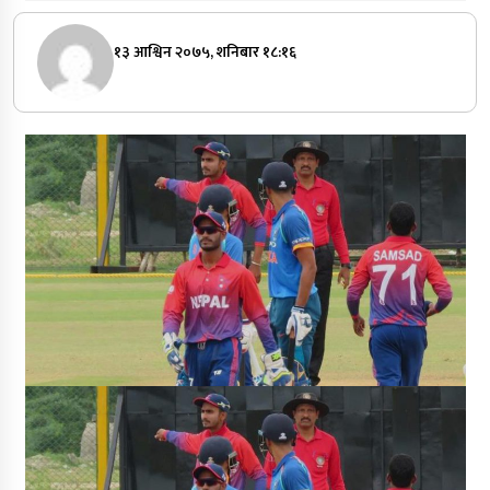
१३ आश्विन २०७५, शनिबार १८:१६