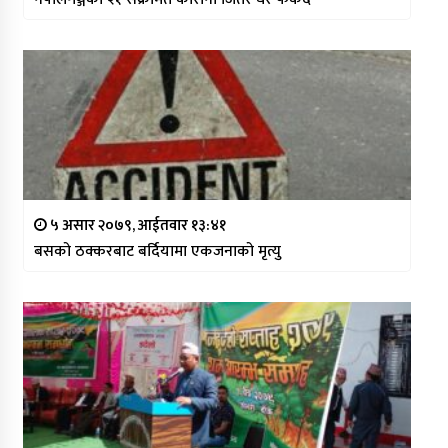
५ असार २०७९, आईतवार १३:४१
बसको ठक्करबाट बर्दियामा एकजनाको मृत्यु