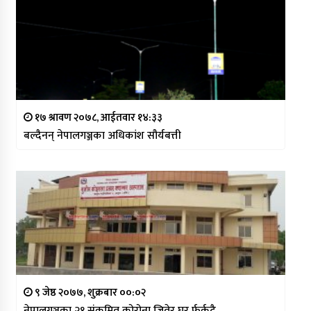
१७ श्रावण २०७८, आईतवार १४:३३
बल्दैनन् नेपालगञ्जका अधिकांश सौर्यबत्ती
९ जेष्ठ २०७७, शुक्रबार ००:०२
नेपालगञ्जका २१ संक्रमित कोरोना जितेर घर र्फर्कदै