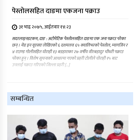
पेस्तोलसहित दाङमा एकजना पक्राउ
३१ भाद्र २०७५, आईतवार १४:२३
सदरलाइनडटकम, दाङ : अटोमेटिक पेस्तोलसहित दाङमा एक जना पक्राउ परेका
छन् । मेड इन यूएसए लेखिएको ६ दशमलव ६५ क्यालिभरको पेस्तोल, म्यागजिन र
४ राउण्ड गोलीसहित घोराही १३ बडहाराका २७ वर्षीय वीरबहादुर चौधरी पक्राउ
परेका हुन् । विशेष सूचनाको आधारमा गएको प्रहरी टोलीले घोराही १५ बाट
उनलाई पक्राउ गरिएको जिल्ला प्रहरी […]
सम्बन्धित