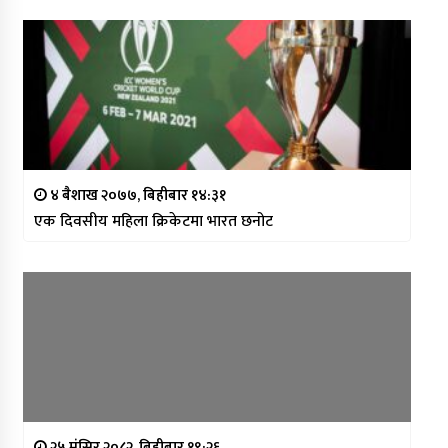
४ बैशाख २०७७, बिहीबार १४:३१
एक दिवसीय महिला क्रिकेटमा भारत छनोट
२५ मंसिर २०८२, बिहीबार १९:२६