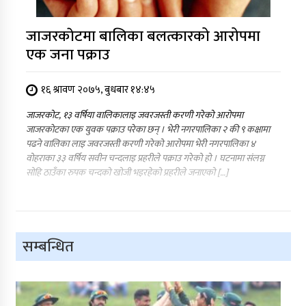
जाजरकाेटमा बालिका बलत्कारको आरोपमा
एक जना पक्राउ
१६ श्रावण २०७५, बुधबार १४:४५
जाजरकोट, १३ वर्षिया वालिकालाइ जवरजस्ती करणी गरेको आरोपमा
जाजरकाेटका एक युवक पक्राउ परेका छन् । भेरी नगरपालिका २ की ९ कक्षामा
पढने वालिका लाइ जवरजस्ती करणी गरेको आरोपमा भेरी नगरपालिका ४
वोहराका ३३ वर्षिय सवीन चन्दलाइ प्रहरीले पक्राउ गरेको हो । घटनामा संलग्न
सोहि ठाउँका रुपक चन्दको खोजी भइरहेको प्रहरीले जनाएको […]
सम्बन्धित