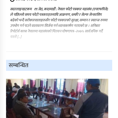
सदरलाइनडटकम १९ जेठ, काठमाडौं : नेपाल फोटो पत्रकार महासंघ (एनएफपिजे)
ले पछिल्लो समय फोटो पत्रकारहरुमाथि आक्रमण, धम्की र सेल्फ सेन्सरसिप
बढेको भन्दै सरोकारवालाहरुसँग फोटो पत्रकारको सुरक्षा, सम्मान र स्वतन्त्र रुपमा
उपभोग गर्न पाउने वातावरण सिर्जना गर्न ध्यानाकार्षण गराएको छ । शनिबार
रिपोर्टर्स क्लब नेपालमा महासंघको चितवन घोषणापत्र–२०७५ सार्वजनिक गर्दै
यस्तो […]
सम्बन्धित