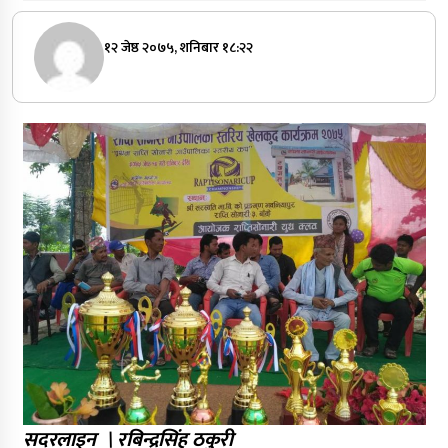
१२ जेष्ठ २०७५, शनिबार १८:२२
सदरलाइन \ रबिन्द्रसिंह ठकुरी