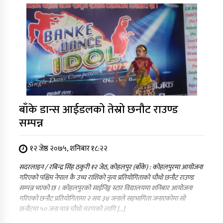
बाँके डान्स आईडलको तेस्रो छनौट राउण्ड
सम्पन्न
१२ जेष्ठ २०७५, शनिबार १८:२२
सदरलाइन / रबिन्द्र सिंह ठकुरी १२ जेठ, कोहलपुर (बाँके) : कोहलपुरमा आयोजना
गरिएको पश्चिम नेपाल कै उच्च राशिको नृत्य प्रतियोगिताको चौथो छनौट राउण्ड
सम्पन्न भएको छ । कोहलपुरको साईनिङ्ग स्टार विद्यालयमा शनिबार आयोजना
गरिएको छनौट प्रतियोगितामा २ सय ३४ जनाले सहभागिता जनाएकोमा सो
छनौटमा ५० जना मात्र चौथाे चरणको लागि […]