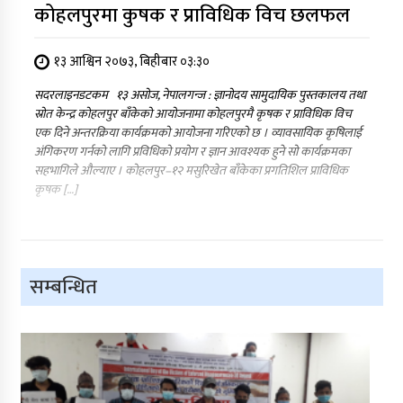
कोहलपुरमा कुषक र प्राविधिक विच छलफल
१३ आश्विन २०७३, बिहीबार ०३:३०
सदरलाइनडटकम १३ असोज, नेपालगन्ज : ज्ञानोदय सामुदायिक पुस्तकालय तथा
स्रोत केन्द्र कोहलपुर बाँकेको आयोजनामा कोहलपुरमै कृषक र प्राविधिक विच
एक दिने अन्तरक्रिया कार्यक्रमको आयोजना गरिएको छ । व्यावसायिक कृषिलाई
अंगिकरण गर्नको लागि प्रविधिको प्रयोग र ज्ञान आवश्यक हुने सो कार्यक्रमका
सहभागिले औल्याए । कोहलपुर–१२ मसुरिखेत बाँकेका प्रगतिशिल प्राविधिक
कृषक […]
सम्बन्धित