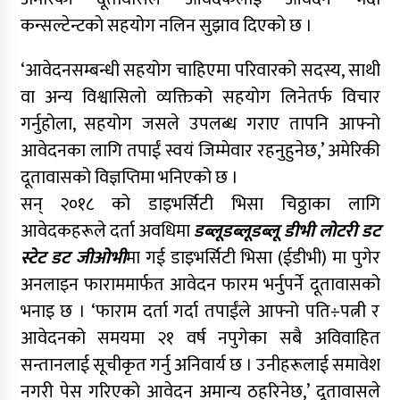
कन्सल्टेन्टको सहयोग नलिन सुझाव दिएको छ ।
‘आवेदनसम्बन्धी सहयोग चाहिएमा परिवारको सदस्य, साथी
वा अन्य विश्वासिलो व्यक्तिको सहयोग लिनेतर्फ विचार
गर्नुहोला, सहयोग जसले उपलब्ध गराए तापनि आफ्नो
आवेदनका लागि तपाईं स्वयं जिम्मेवार रहनुहुनेछ,’ अमेरिकी
दूतावासको विज्ञप्तिमा भनिएको छ ।
सन् २०१८ को डाइभर्सिटी भिसा चिठ्ठाका लागि
आवेदकहरूले दर्ता अवधिमा
डब्लूडब्लूडब्लू डीभी लोटरी डट
स्टेट डट जीओभी
मा गई डाइभर्सिटी भिसा (ईडीभी) मा पुगेर
अनलाइन फाराममार्फत आवेदन फारम भर्नुपर्ने दूतावासको
भनाइ छ । ‘फाराम दर्ता गर्दा तपाईंले आफ्नो पति÷पत्नी र
आवेदनको समयमा २१ वर्ष नपुगेका सबै अविवाहित
सन्तानलाई सूचीकृत गर्नु अनिवार्य छ । उनीहरूलाई समावेश
नगरी पेस गरिएको आवेदन अमान्य ठहरिनेछ,’ दूतावासले