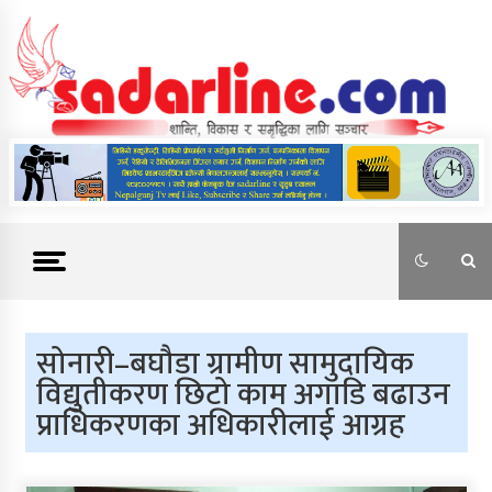
Skip
to
content
News For Nepal
सोनारी–बघौडा ग्रामीण सामुदायिक
विद्युतीकरण छिटो काम अगाडि बढाउन
प्राधिकरणका अधिकारीलाई आग्रह